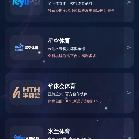
2019-11-28 13:24:31
南通飞宇电器ABB品牌授权合作电气产品介绍会圆满召开
2019-11-12 16:24:17
海门市消防支队来我司进行安全检查及消防实战演练
2019-09-26 11:15:08
南通飞宇公司荣获厦门ABB开关有限公司合作生产商证书
2019-08-27 11:23:17
南通飞宇公司领导参观ABB厦门工业中心
2019-06-19 17:02:40
ABB代表到访南通飞宇公司
2019-05-27 13:28:30
公司员工健身房正式开放
2019-05-23 11:06:44