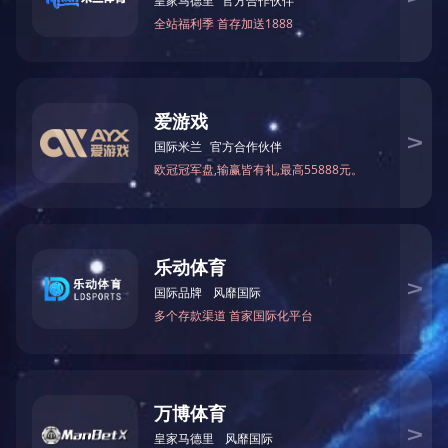
匠心十载，聚力共赢
2019-05-15 15:10:43
开拓进取 共赢未来--赴上海崇明岛开展团队拓展活动
2018-11-01 09:50:00
星空体育网站入口（中国）官方网站 2018网站全新改版
2018-05-16 12:51:24
星空体育网站入口（中国）官方网站 上一页 下一页 尾页 页次：
1/1页 共14条记录
PAGE TOP
星空体育网站入口（中国）官方网站
电话 Tel：18752885998
手机 Mob：