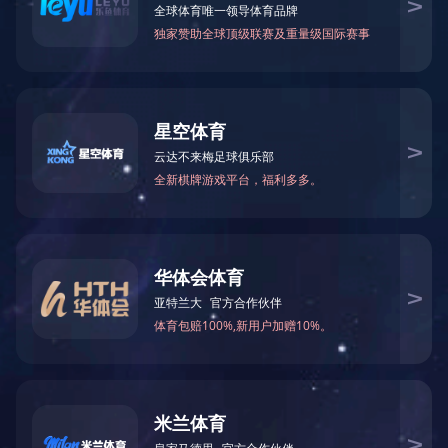
环境管理体系认证
MORE
环境管理体系认证
环境管理体系认证
MORE