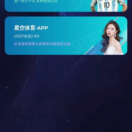
在开工现场，我司总经理罗晓明率队实地督导检