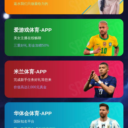
经过近一个月的厂房规划布置，于
11月15日，正
式完成三大件设备的安装调试。