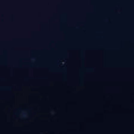
（数控中心核心团队，助力飞宇
2020）
第一台非标电箱的成功下线，标志着我司又达成
了一项国网资质入围的关键要求，在拓展电网业务方
面走出了更加坚实的一步。除满足内部电箱壳体需求
外，南通及苏北地区小型的高、低压电气开关设备厂
家，都可以成为我们潜在的钣金加工生产外销客户。
由此进一步拓宽了我司的外销产品类别，扩大了企业
经营规模。飞宇钣金数控中心的顺利投产，必将助力
公司
2020宏伟目标。