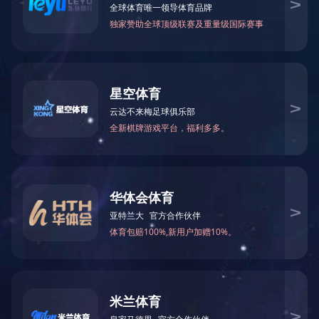
返
回
列
表
PAGE TOP
星空体育网站入口（中国）官方网站
电话 Tel：18752885998
手机 Mob：
地址：江苏省海门市常乐镇工业园区
Address：Changle Town Industrial Park, Haimen, jiangsu, China.
版权所有 © 2018 星空体育网站入口（中国）官方网站