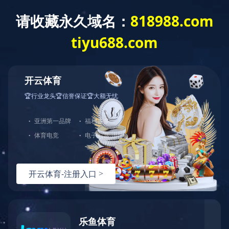
星空体育网站入口（中国）官方网站
产品中心
/ Product Center
动力箱、双电源箱、电表箱、建筑工地用临时箱