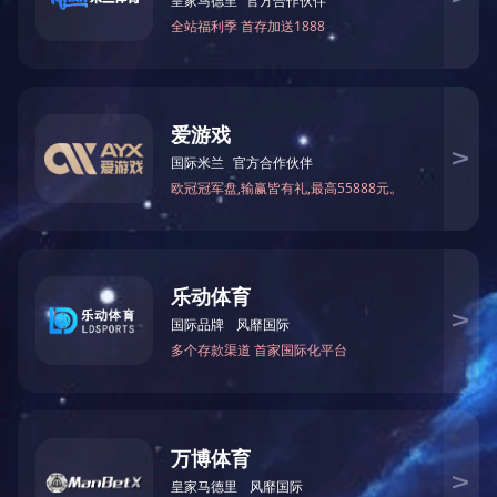
产品资质/图片