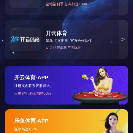
PAGE TOP
星空体育网站入口（中国）官方网站
电话 Tel：18752885998
手机 Mob：
地址：江苏省海门市常乐镇工业园区
Address：Changle Town Industrial Park, Haimen, jiangsu, China.