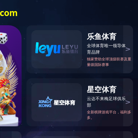
体育网站入口（中国）官方网站
人才招聘
育网站入口（中国）官方
闻
星空体育网站入口（中国）官方网站
>
产品中心
产品资质/图片