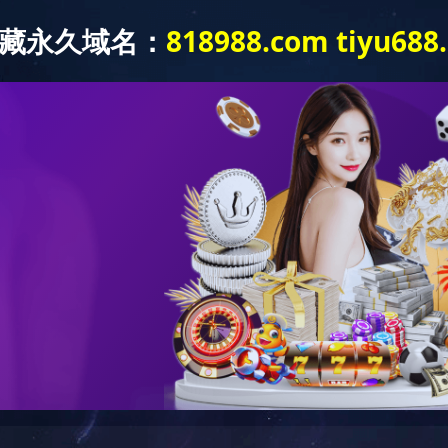
关于我们
解决方案
主要产品
工程案例
星空
公司简介
智能配电
低压类
星空体
网站
飞宇大事记
能效管理与节能
星空体育网站入口（中国）官方
行业要
网站
资质荣誉
工程总包
其他类
设备代维及远程监护
智能仪表类
四通组件以及托臂、吊架等构成具有密集支撑电缆的刚性
电喷涂、防火涂科和烤漆等。