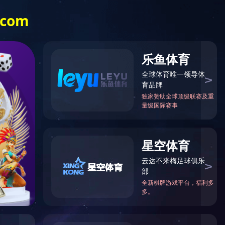
体育网站入口（中国）官方网站
人才招聘
育网站入口（中国）官方
闻
星空体育网站入口（中国）官方网站
>
产品中心
产品资质/图片