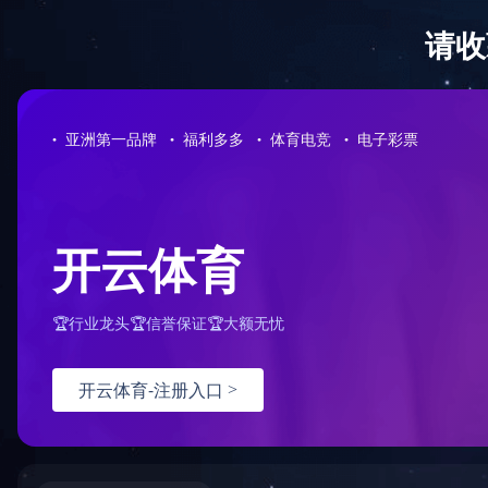
星空体育网站入口（中国）官方网站
首 页
产品中心
/ Product Center
星空体育网站入口（中国）官方网站
母线槽
CCX6 型空气绝缘母线槽可为交流三相三线、三相四线、三相五线
定电流为 6300A 及以下，作为工矿、企事业和多层
接开关箱很方便地引出电源分路，空气式母线槽具有体
槽可带多个插孔，两面出线，特别适用于对工厂电器设
电柜，也可从低压柜直接接到配电系统作为配电设备。