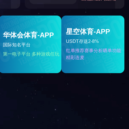
PAGE TOP
产品中心
星空体育网站入口（中国）官方网站