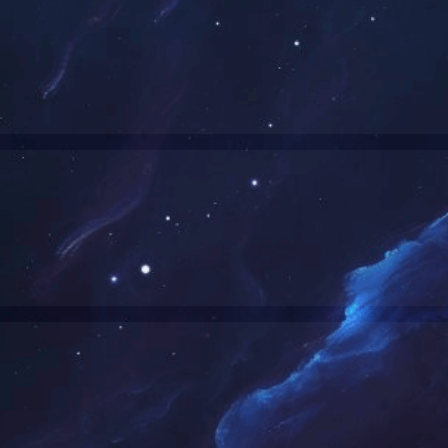
0m;
燃性气体场所。