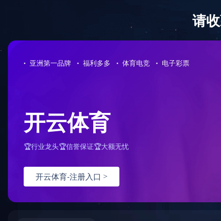
星空体育网站入口（中国）官方网站
首 页
产品中心
/ Product Center
星空体育网站入口（中国）官方网站
YB□-12/0.4-630型预装式变电站
1、产品概述及使用范围
YB-12/0.4-630型预装式变电站装是我公司自主开
便等特点。它可作为交流50Hz、额定电压为12kV的
住宅小区、大型工地、高层建筑、工矿企业及临时性设
2、正常使用条件