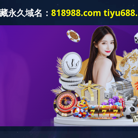
关于我们
解决方案
主要产品
工程案例
星空
公司简介
智能配电
低压类
星空体
网站
飞宇大事记
能效管理与节能
星空体育网站入口（中国）官方
行业要
网站
资质荣誉
工程总包
其他类
设备代维及远程监护
智能仪表类
发的新_代箱变，具有供电可靠、结构合理、安装灵活、操作方
独立成套变配电装置，广泛应用于工业园区、商业中心、居民
施等场所。