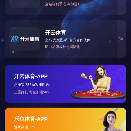
展的步伐。
综上所述，应该从安全、实用、稳定、简化四个特性及具体实
用情况合理选择配电设备。优化配电设备选择，不仅仅可以完善电
力资源在社会生活中应用， 更能够带动国家经济建设发展，培养人
类探索精神。
返
回
列
表
PAGE TOP
星空体育网站入口（中国）官方网站
电话 Tel：18752885998
手机 Mob：
地址：江苏省海门市常乐镇工业园区
Address：Changle Town Industrial Park, Haimen, jiangsu, China.
版权所有 © 2018 星空体育网站入口（中国）官方网站