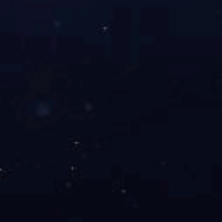
点是要进行一二次设备企业的大融合。通过融合，才能够为客户提
供整体的解决方案。
现在通过智能电网发展，实现一二次设备企业的大融合，为国
内电力设备企业走向世界提供了机会,但融合并不是盲目地兼并或收
购，而实力强大的企业有所选择地兼并或收购一些研究机构或者制
造企业，以彼之长补己之短，实现优势互补，这也是成为国际大企
业的必由之路。
当前变配电行业正在向信息化、智能化、网络化和集成化方向
发展，变配电系统结构也呈现出越来越复杂的特点。一二次设备的
融合既是技术发展的趋势，也是市场发展的必然结果。配电一二次
融合需要全国一二次厂家联合起来，共同研究、探讨，避免做重复
的研究，每个厂家和相关研发人员都可以在一二次设备融合创新和
行业发展中贡献自己的力量。
返
回
列
表
PAGE TOP
星空体育网站入口（中国）官方网站
电话 Tel：18752885998