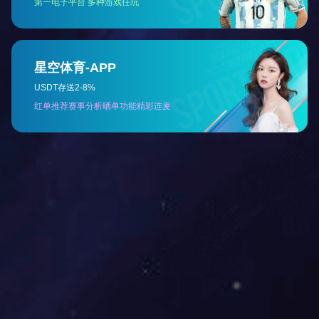
加大投入，采用自动化程度高而先进的设备，加大质量保证筹码。
严把原材料进厂检验关口，避免采用劣质原材料，对成品进行各项
试验，尤其是老化试验不可忽视。
一二次设备厂家需进行技术的相互渗透
智能电网建设对一次设备的智能化具有一定挑战性。针对开关
设备而言，主网部分的智能化开关产品，虽在两年前已有新品推
出，但面临如何保证每个厂商对装有智能IED的产品实施全套型式试
验的问题。目前，业内针对高压设备智能化方面涉及的工作内容较
多，但大多是只对IED单独进行电子产品的型式试验，由于EMC试验
不能完全等价地考核产品的实际工况，一二次设备进行整机配套
后，仍然出现电磁兼容问题。
在配网领域，要实现配电自动化，与主网的智能化相比较是有
所区别的，要求也相对较低，配网领域的开关设备的智能化主要是
满足配电自动化的要求。用于智能变电站的一次配电开关设备，除
具备自动化功能外，还应具备一些在线检测和专家诊断系统的功
能，通过IEC 61850协议完成监控、保护、数据传输。在电流互感器
的选择上，选用传统的5A的电磁式互感器显得不太合理。5A的电磁
式互感器用于老式继电保护系统，需要一定的功率输出，而现代微