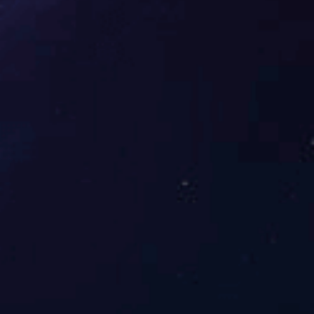
机综合保护装置，只需要电流信号，无驱动功率的要求。若选用电
子式互感器则因成本高、可靠性较差等原因更不合理，那么是否可
以采用1A或0.5A的电磁式互感器？这个问题很值得商讨。电压互感
器仍应以传统的为主。对于需要嵌入到一次部件的其他传感器而
言，当嵌入之后，传感器是不是可靠，在嵌入的过程中，传感器的
性能有无变化，这些都需要深入研究。因此,要研发智能开关设备，
开关厂商需建立如自动化部、智能事业部等部门，同时培养相关人
才，逐步推出产品，推广使用。
开关设备智能化是电力行业发展的要求，也是未来产品发展的
方向之一。现在开关企业虽然在一次设备方面下了很大的功夫，但
就目前技术阶段，质量问题、耐环境性、少维护或免维护是决定设
备能否安全可靠运行的关键，智能化配置不当，反而有可能会降低
设备的可靠性。因此，业内厂商要进一步加大将传感器嵌入到一次
设备零部件中的研究，解决一次二次融合的工艺问题、精度问题及
绝缘问题，一二次厂家在技术上还应互相进行深入地渗透。
为企业走出去提供契机
智能电网给设备企业带来的变革，使未来中国可能会产生像
ABB、西门子那样的大型企业。国内要出现这样的企业，重要的一