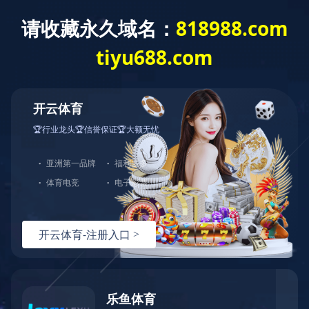
星空体育网站入口（中国）官方网站
星空体育网站入口（中国）官方网站
/ News
增值税下调对电力企业影响有哪些
2019-03-29 11:22:00 浏览:848
“深化增值税改革，将制造业等行业现行16%的税率降至13%，确保
主要行业税负明显下降。”政府工作报告的减税消息一出，瞬间引起
了相关行业的热议。在国新办解读政府工作报告吹风会上，国务院
研究室主任黄守宏指出，此次降税幅度超过20%。有专家称这是史上
最大规模降税。
电力行业各环节大部分处于原16%的税率档。此次减税对于面临
降电价任务，市场竞争加剧，风光发电平价上网等挑战的电力行业
无疑是一场及时雨。重大利好与多重挑战叠加，电力企业能否真正
轻装上阵？业内专家测算，此次减税将为电力行业带来超过650亿元
的降本规模，对驱动企业向高质量转型发展，推动行业调结构、优