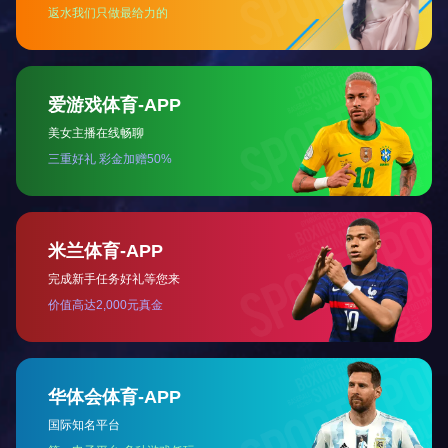
此轮减税注重普惠性和结构性并举，意在有针对性地解决相关
行业的痛点难点。然而，由于行业特性等现实问题，部分领域企业
无法即时享受到减税红利，仍需要更具有产业倾斜性的减税政策加
以扶持。两会上，多家光伏企业代表委员表达了相关诉求。
“光伏电站前期投资大，投资回报期长，设计系统寿命25年，要
靠多年的发电销售收入逐步收回投资。从财务角度看，一般光伏电
站的进项税额需5至6年才能抵扣完，才可能缴纳增值税。但我国光
伏发电从2013年起才开始真正成规模态势发展，2014到2018年是发
展的高速期。由此看来，只有极少数经营很好的企业，才可能享受
减税优惠政策，大多数企业无法切实享受。” 全国人大代表、通威集
团董事局主席刘汉元表示。
其实，为扶持风电、光伏等新能源行业发展，国家在税收政策
方面早有倾斜。财政部、国税总局于2013年9月下发了《关于光伏发
电增值税政策的通知》，对光伏发电收入实行增值税即征即退50%的
政策，后于2016年延续，执行时间至2018年12月31日截止。由于进
项税抵扣，多数光伏企业并未享受到此项政策的红利。此次增值税
率下调，光伏企业仍然面临着同样的问题。