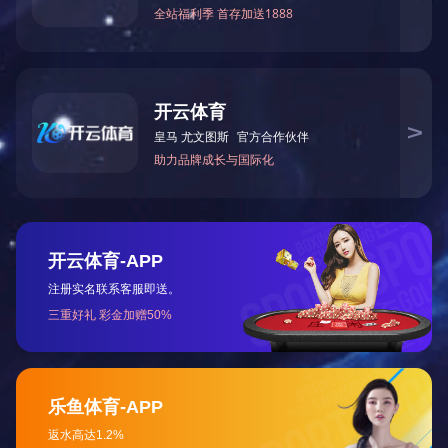
的痛点。装备制造企业的高质量发展，要突出技术引领、创新驱
动，在产学研用上发挥企业的主导作用。
全国政协常委、正泰集团董事长南存辉在全国两会记者会上表
示，降低增值税税率，减少纳税支出，将增加企业的现金流，引导
企业向高科技、高附加值的先进制造业转型，增强企业长期投入科
技研发的能力，为企业增添活力，推动经济的高质量发展。
此外，由于我国对单个项目装机容量低于5万千瓦的小水电按3%
征收率计征增值税，不受此次减税影响；单个项目装机容量5万千瓦
及以上的水电站增值税税率按照13%征收；超过100万千瓦的水电站
对其增值税实际税负超过12%的部分实行即征即退政策。此次减税对
水电行业影响有限。
核电行业自核电机组正式商业投产次月起15个年度内，统一实
行增值税先征后退政策，返还比例按75%、70%、55%进行阶段逐级
递减，核电企业将从此次减税中获利。
新能源企业享受降税红利尚存在困难 呼吁减税政策进一步倾斜